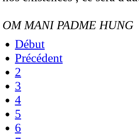
OM MANI PADME HUNG
Début
Précédent
2
3
4
5
6