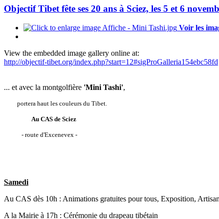
Objectif Tibet fête ses 20 ans à Sciez, les 5 et 6 novemb
Voir les ima
View the embedded image gallery online at:
http://objectif-tibet.org/index.php?start=12#sigProGalleria154ebc58fd
-
... et avec la montgolfière
'Mini Tashi'
,
portera haut les couleurs du Tibet.
Au CAS de Sciez
- route d'Excenevex -
Sam
edi
Au CAS dès 10h : Animations gratuites pour tous, Exposition, Artisan
A la Mairie à 17h : Cérémonie du drapeau tibétain