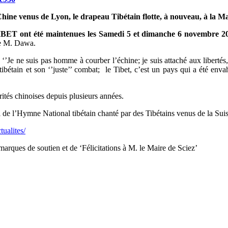
ine venus de Lyon, le drapeau Tibétain flotte, à nouveau, à la Mai
 TIBET ont été maintenues les Samedi 5 et dimanche 6 novembre 2
ve M. Dawa.
 ‘’Je ne suis pas homme à courber l’échine; je suis attaché aux libertés
ibétain et son ‘’juste’’ combat; le Tibet, c’est un pays qui a été enva
ités chinoises depuis plusieurs années.
 de l’Hymne National tibétain chanté par des Tibétains venus de la Suis
tualites
/
 marques de soutien et de ‘Félicitations à M. le Maire de Sciez’