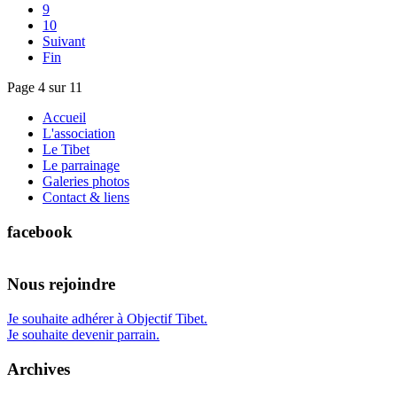
9
10
Suivant
Fin
Page 4 sur 11
Accueil
L'association
Le Tibet
Le parrainage
Galeries photos
Contact & liens
facebook
Nous rejoindre
Je souhaite adhérer à Objectif Tibet.
Je souhaite devenir parrain.
Archives