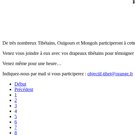
R
De très nombreux Tibétains, Ouïgours et Mongols participeront à cett
Venez vous joindre à eux avec vos drapeaux tibétains pour témoigner 
Venez même pour une heure…
Indiquez-nous par mail si vous participerez :
objectif-tibet@orange.fr
Début
Précédent
1
2
3
4
5
6
7
8