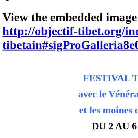
View the embedded image g
http://objectif-tibet.org/i
tibetain#sigProGalleria8
FESTIVAL T
avec le Vénér
et les moine
DU 2 AU 